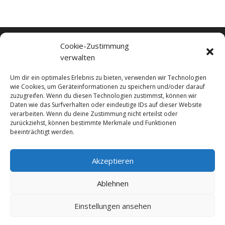
Cookie-Zustimmung
Carmen Mühl
verwalten
Turbagasse 24
7423 Pinkafeld
Um dir ein optimales Erlebnis zu bieten, verwenden wir Technologien
wie Cookies, um Geräteinformationen zu speichern und/oder darauf
Tel. +43 664 73951209
zuzugreifen. Wenn du diesen Technologien zustimmst, können wir
carmen@diekeramikerin.at
Daten wie das Surfverhalten oder eindeutige IDs auf dieser Website
verarbeiten. Wenn du deine Zustimmung nicht erteilst oder
zurückziehst, können bestimmte Merkmale und Funktionen
beeinträchtigt werden.
Impressum
Datenschutz
Akzeptieren
Kontakt
Ablehnen
Einstellungen ansehen