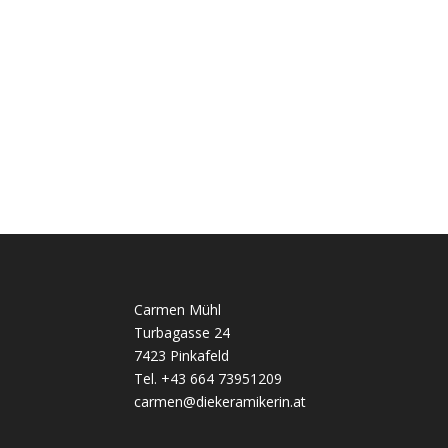
Carmen Mühl
Turbagasse 24
7423 Pinkafeld
Tel. +43 664 73951209
carmen@diekeramikerin.at